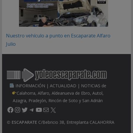
Nuestro vehículo a punto en Escaparate Alfaro
Julio
INFORMACIÓN | ACTUALIDAD | NOTICIAS de
Calahorra, Alfaro, Aldeanueva de Ebro, Autol,
Azagra, Pradejón, Rincón de Soto y San Adrián
Facebook
Instagram
Twitter
Telegram
YouTube
Correo electrónico
X
©
ESCAPARATE
C/Bebricio 38, Entreplanta CALAHORRA