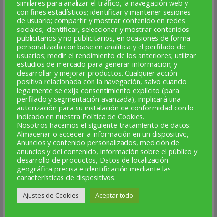
similares para analizar el tráfico, la navegación web y
con fines estadísticos; identificar y mantener sesiones
de usuario; compartir y mostrar contenido en redes
sociales; identificar, seleccionar y mostrar contenidos
publicitarios y no publicitarios, en ocasiones de forma
personalizada con base en analítica y el perfilado de
usuarios; medir el rendimiento de los anteriores; utilizar
estudios de mercado para generar información; y
desarrollar y mejorar productos. Cualquier acción
positiva relacionada con la navegación, salvo cuando
legalmente se exija consentimiento explícito (para
perfilado y segmentación avanzada), implicará una
Calahorra acoge los Campeonatos de España de
autorización para su instalación de conformidad con lo
Triatlón Cros, Acuatlón y Duatlón Cros el 25 y 26 de
indicado en nuestra Política de Cookies.
Nosotros hacemos el siguiente tratamiento de datos:
julio
Almacenar o acceder a información en un dispositivo,
Anuncios y contenido personalizados, medición de
anuncios y del contenido, información sobre el público y
desarrollo de productos, Datos de localización
geográfica precisa e identificación mediante las
características de dispositivos.
Ajustes de Cookies
Aceptar todo