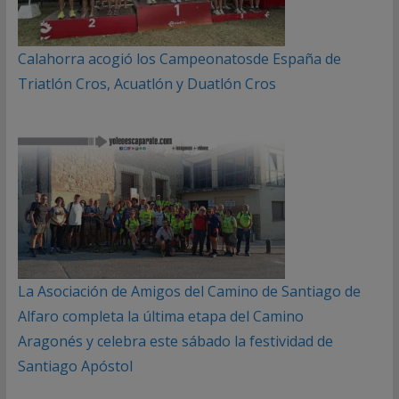
Calahorra acogió los Campeonatosde España de
Triatlón Cros, Acuatlón y Duatlón Cros
La Asociación de Amigos del Camino de Santiago de
Alfaro completa la última etapa del Camino
Aragonés y celebra este sábado la festividad de
Santiago Apóstol