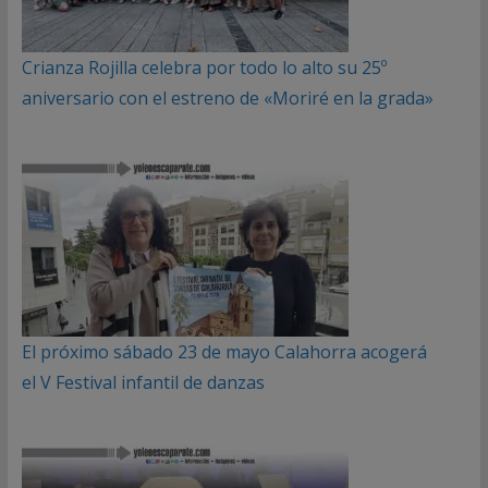
Crianza Rojilla celebra por todo lo alto su 25º
aniversario con el estreno de «Moriré en la grada»
El próximo sábado 23 de mayo Calahorra acogerá
el V Festival infantil de danzas