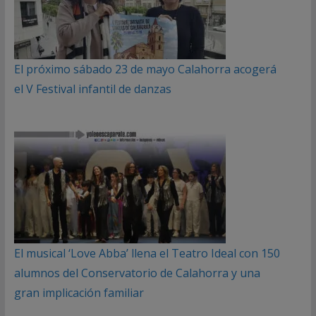
El próximo sábado 23 de mayo Calahorra acogerá
el V Festival infantil de danzas
El musical ‘Love Abba’ llena el Teatro Ideal con 150
alumnos del Conservatorio de Calahorra y una
gran implicación familiar