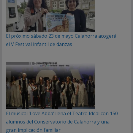
El próximo sábado 23 de mayo Calahorra acogerá
el V Festival infantil de danzas
El musical ‘Love Abba’ llena el Teatro Ideal con 150
alumnos del Conservatorio de Calahorra y una
gran implicación familiar