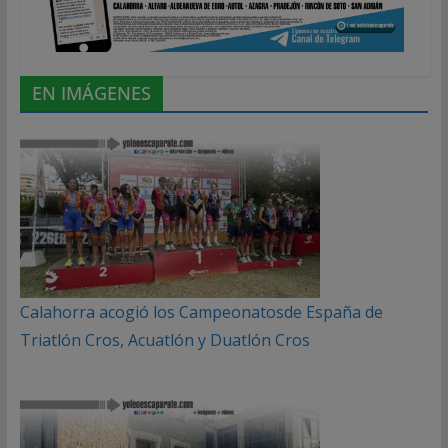
EN IMÁGENES
Calahorra acogió los Campeonatosde España de
Triatlón Cros, Acuatlón y Duatlón Cros