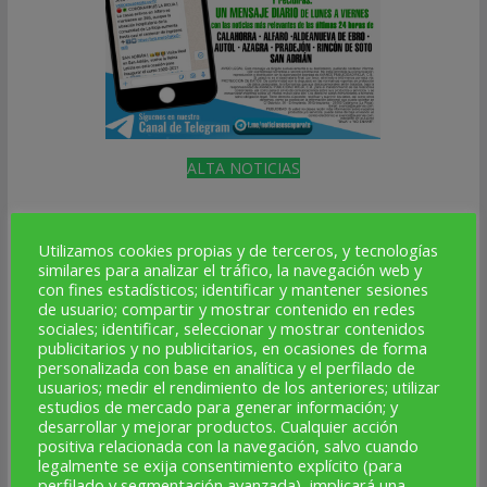
ALTA NOTICIAS
SÍGUENOS
Utilizamos cookies propias y de terceros, y tecnologías
similares para analizar el tráfico, la navegación web y
Facebook
Instagram
Telegram
X
YouTube
Correo electrónico
con fines estadísticos; identificar y mantener sesiones
de usuario; compartir y mostrar contenido en redes
sociales; identificar, seleccionar y mostrar contenidos
★
publicitarios y no publicitarios, en ocasiones de forma
personalizada con base en analítica y el perfilado de
usuarios; medir el rendimiento de los anteriores; utilizar
estudios de mercado para generar información; y
NOTICIAS AL DÍA
desarrollar y mejorar productos. Cualquier acción
positiva relacionada con la navegación, salvo cuando
octubre 2025
legalmente se exija consentimiento explícito (para
perfilado y segmentación avanzada), implicará una