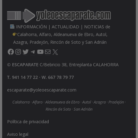
INFORMACIÓN | ACTUALIDAD | NOTICIAS de
Calahorra, Alfaro, Aldeanueva de Ebro, Autol,
Azagra, Pradejón, Rincón de Soto y San Adrián
Facebook
Instagram
Twitter
Telegram
YouTube
Correo electrónico
X
©
ESCAPARATE
C/Bebricio 38, Entreplanta CALAHORRA
T. 941 14 77 22 · W. 667 78 79 77
escaparate@yoleoescaparate.com
Calahorra · Alfaro · Aldeanueva de Ebro · Autol · Azagra · Pradejón ·
Rincón de Soto · San Adrián
Política de privacidad
Aviso legal