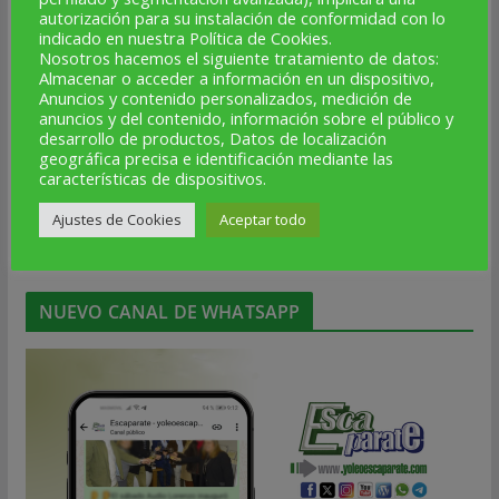
L
M
X
J
V
S
D
autorización para su instalación de conformidad con lo
indicado en nuestra Política de Cookies.
1
2
3
4
5
Nosotros hacemos el siguiente tratamiento de datos:
Almacenar o acceder a información en un dispositivo,
6
7
8
9
10
11
12
Anuncios y contenido personalizados, medición de
13
14
15
16
17
18
19
anuncios y del contenido, información sobre el público y
desarrollo de productos, Datos de localización
20
21
22
23
24
25
26
geográfica precisa e identificación mediante las
características de dispositivos.
27
28
29
30
31
Ajustes de Cookies
Aceptar todo
« Sep
Nov »
NUEVO CANAL DE WHATSAPP