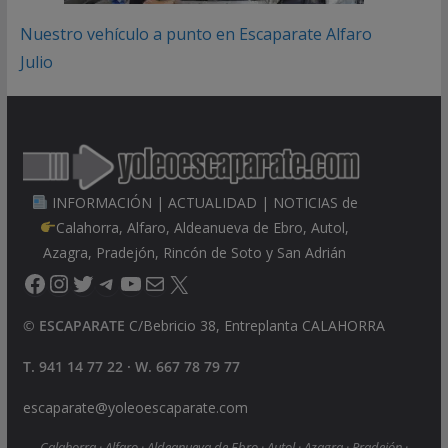
Nuestro vehículo a punto en Escaparate Alfaro
Julio
INFORMACIÓN | ACTUALIDAD | NOTICIAS de
Calahorra, Alfaro, Aldeanueva de Ebro, Autol,
Azagra, Pradejón, Rincón de Soto y San Adrián
Facebook
Instagram
Twitter
Telegram
YouTube
Correo electrónico
X
©
ESCAPARATE
C/Bebricio 38, Entreplanta CALAHORRA
T. 941 14 77 22 · W. 667 78 79 77
escaparate@yoleoescaparate.com
Calahorra · Alfaro · Aldeanueva de Ebro · Autol · Azagra · Pradejón ·