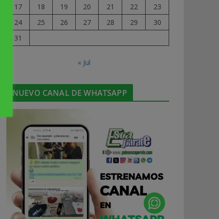
17
18
19
20
21
22
23
24
25
26
27
28
29
30
31
« Jul
NUEVO CANAL DE WHATSAPP