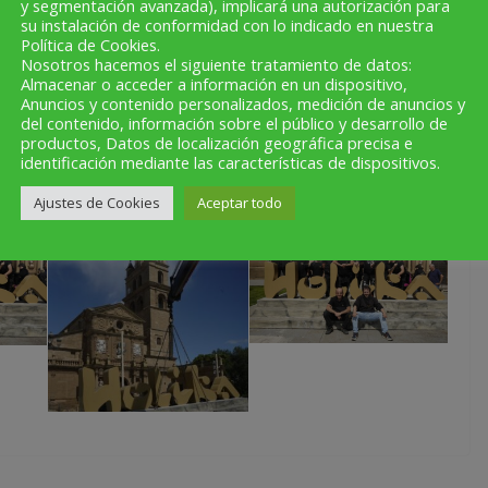
y segmentación avanzada), implicará una autorización para
su instalación de conformidad con lo indicado en nuestra
Política de Cookies.
Nosotros hacemos el siguiente tratamiento de datos:
Almacenar o acceder a información en un dispositivo,
Anuncios y contenido personalizados, medición de anuncios y
del contenido, información sobre el público y desarrollo de
productos, Datos de localización geográfica precisa e
identificación mediante las características de dispositivos.
Ajustes de Cookies
Aceptar todo