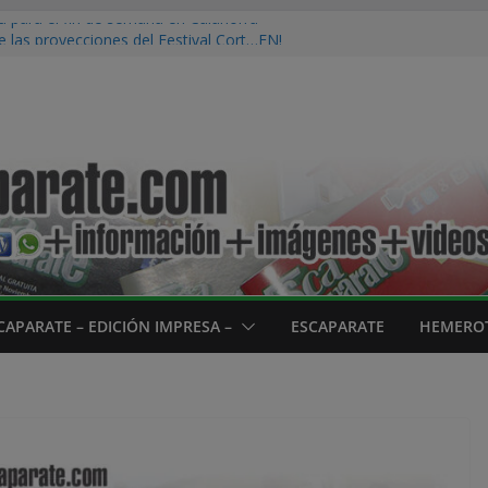
 para el fin de semana en Calahorra
e las proyecciones del Festival Cort…EN!
a
ncón de Soto iniciará su campaña de pera
ves 20 de agosto
verano del programa envejecimiento activo
su fin con más de 100 participantes
se, Tráfico recomienda planificar los
calonar el regreso y extremar la
te
CAPARATE – EDICIÓN IMPRESA –
ESCAPARATE
HEMEROT