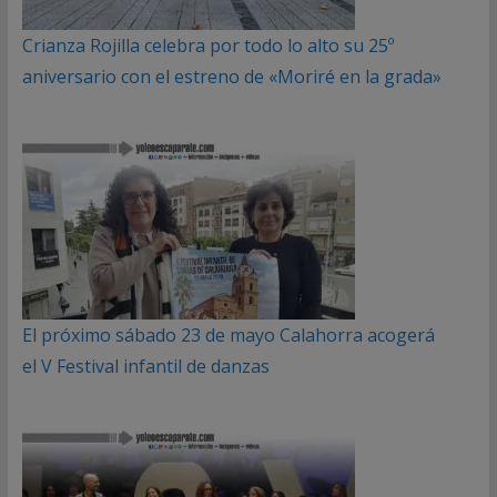
Crianza Rojilla celebra por todo lo alto su 25º
aniversario con el estreno de «Moriré en la grada»
El próximo sábado 23 de mayo Calahorra acogerá
el V Festival infantil de danzas