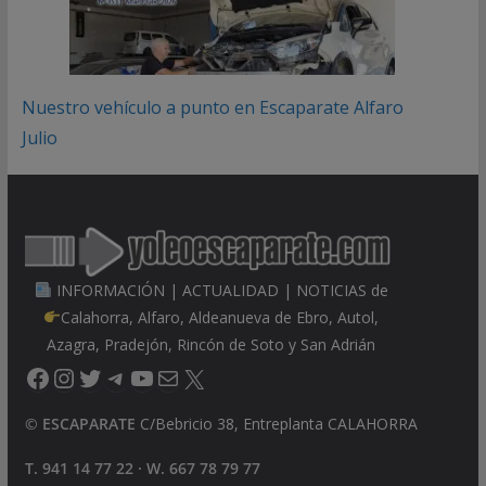
Nuestro vehículo a punto en Escaparate Alfaro
Julio
INFORMACIÓN | ACTUALIDAD | NOTICIAS de
Calahorra, Alfaro, Aldeanueva de Ebro, Autol,
Azagra, Pradejón, Rincón de Soto y San Adrián
Facebook
Instagram
Twitter
Telegram
YouTube
Correo electrónico
X
©
ESCAPARATE
C/Bebricio 38, Entreplanta CALAHORRA
T. 941 14 77 22 · W. 667 78 79 77