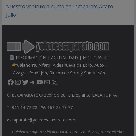
Nuestro vehículo a punto en Escaparate Alfaro
Julio
INFORMACIÓN | ACTUALIDAD | NOTICIAS de
Calahorra, Alfaro, Aldeanueva de Ebro, Autol,
Azagra, Pradejón, Rincón de Soto y San Adrián
Facebook
Instagram
Twitter
Telegram
YouTube
Correo electrónico
X
©
ESCAPARATE
C/Bebricio 38, Entreplanta CALAHORRA
T. 941 14 77 22 · W. 667 78 79 77
escaparate@yoleoescaparate.com
Calahorra · Alfaro · Aldeanueva de Ebro · Autol · Azagra · Pradejón ·