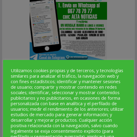
ALTA NOTICIAS
Utilizamos cookies propias y de terceros, y tecnologías
similares para analizar el tráfico, la navegación web y
con fines estadísticos; identificar y mantener sesiones
de usuario; compartir y mostrar contenido en redes
SÍGUENOS
sociales; identificar, seleccionar y mostrar contenidos
publicitarios y no publicitarios, en ocasiones de forma
Facebook
Instagram
Telegram
X
YouTube
Correo electrónico
personalizada con base en analítica y el perfilado de
usuarios; medir el rendimiento de los anteriores; utilizar
estudios de mercado para generar información; y
★
desarrollar y mejorar productos. Cualquier acción
positiva relacionada con la navegación, salvo cuando
legalmente se exija consentimiento explícito (para
perfilado y segmentación avanzada), implicará una