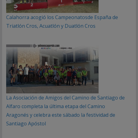
Calahorra acogió los Campeonatosde España de
Triatlón Cros, Acuatlón y Duatlón Cros
La Asociación de Amigos del Camino de Santiago de
Alfaro completa la última etapa del Camino
Aragonés y celebra este sábado la festividad de
Santiago Apóstol