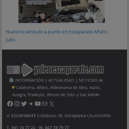
Nuestro vehículo a punto en Escaparate Alfaro
Julio
INFORMACIÓN | ACTUALIDAD | NOTICIAS de
Calahorra, Alfaro, Aldeanueva de Ebro, Autol,
Azagra, Pradejón, Rincón de Soto y San Adrián
Facebook
Instagram
Twitter
Telegram
YouTube
Correo electrónico
X
©
ESCAPARATE
C/Bebricio 38, Entreplanta CALAHORRA
T. 941 14 77 22 · W. 667 78 79 77