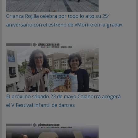
Crianza Rojilla celebra por todo lo alto su 25º
aniversario con el estreno de «Moriré en la grada»
El próximo sábado 23 de mayo Calahorra acogerá
el V Festival infantil de danzas