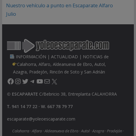
Nuestro vehículo a punto en Escaparate Alfaro
Julio
INFORMACIÓN | ACTUALIDAD | NOTICIAS de
Calahorra, Alfaro, Aldeanueva de Ebro, Autol,
Azagra, Pradejón, Rincón de Soto y San Adrián
Facebook
Instagram
Twitter
Telegram
YouTube
Correo electrónico
X
©
ESCAPARATE
C/Bebricio 38, Entreplanta CALAHORRA
T. 941 14 77 22 · W. 667 78 79 77
escaparate@yoleoescaparate.com
Calahorra · Alfaro · Aldeanueva de Ebro · Autol · Azagra · Pradejón ·