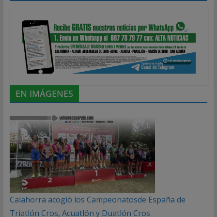
EN IMÁGENES
Calahorra acogió los Campeonatosde España de
Triatlón Cros, Acuatlón y Duatlón Cros