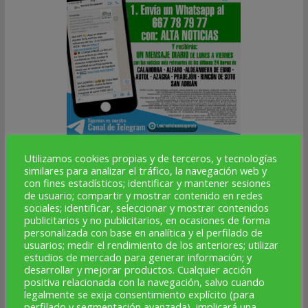
ALTA NOTICIAS
Utilizamos cookies propias y de terceros, y tecnologías
similares para analizar el tráfico, la navegación web y
con fines estadísticos; identificar y mantener sesiones
de usuario; compartir y mostrar contenido en redes
SÍGUENOS
sociales; identificar, seleccionar y mostrar contenidos
publicitarios y no publicitarios, en ocasiones de forma
Facebook
Instagram
Telegram
X
YouTube
Correo electrónico
personalizada con base en analítica y el perfilado de
usuarios; medir el rendimiento de los anteriores; utilizar
estudios de mercado para generar información; y
★
desarrollar y mejorar productos. Cualquier acción
positiva relacionada con la navegación, salvo cuando
legalmente se exija consentimiento explícito (para
perfilado y segmentación avanzada), implicará una