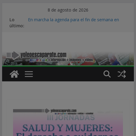
Saltar
8 de agosto de 2026
al
Lo
En marcha la agenda para el fin de semana en
contenido
último:
Calahorra
Calahorra disfruta de las proyecciones del Festival
Cort…EN! Ciudad de Calahorra
La DOP Peras de Rincón de Soto iniciará su
campaña de pera Conferencia el jueves 20 de
agosto
El primer ciclo de verano del programa
envejecimiento activo y saludable llega a su fin
con más de 100 participantes
Con motivo del eclipse, Tráfico recomienda
planificar los desplazamientos, escalonar el
regreso y extremar la precaución al volante