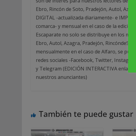
son de interés para nuestros lectores de las
Ebro, Rincón de Soto, Pradejón, Autol, Azag
DIGITAL -actualizada diariamente- e IMPRESA
comarca- y mensual en el caso de la edició
Escaparate no solo se distribuye en los mej
Ebro, Autol, Azagra, Pradejón, RincóndeSot
mensualmente en el caso de Alfaro, se publi
redes sociales -Facebook, Twitter, Instagra
y Telegram (EDICIÓN INTERACTIVA enlazada 
nuestros anunciantes)
También te puede gustar