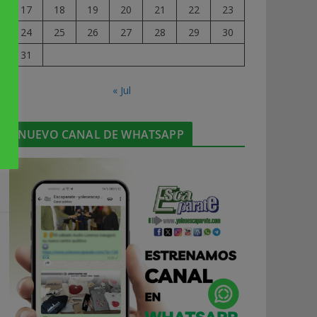
17
18
19
20
21
22
23
24
25
26
27
28
29
30
31
« Jul
NUEVO CANAL DE WHATSAPP