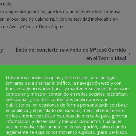
scuela.
o y aprendizaje únicos, que los riojanos tenemos la inmensa
en la localidad de Calahorra. Vive una Navidad inolvidable en
o de Aves y Ciencia Tierra Rapaz.
 y
Éxito del concierto navideño de Mª José Garrido
en el Teatro Ideal
Utilizamos cookies propias y de terceros, y tecnologías
similares para analizar el tráfico, la navegación web y con
fines estadísticos; identificar y mantener sesiones de usuario;
compartir y mostrar contenido en redes sociales; identificar,
seleccionar y mostrar contenidos publicitarios y no
publicitarios, en ocasiones de forma personalizada con base
en analítica y el perfilado de usuarios; medir el rendimiento
de los anteriores; utilizar estudios de mercado para generar
información; y desarrollar y mejorar productos. Cualquier
acción positiva relacionada con la navegación, salvo cuando
ratuita que en esencia informa de todos aquellos temas que
legalmente se exija consentimiento explícito (para perfilado