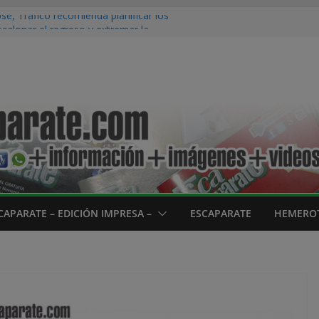
se, Tráfico recomienda planificar los
calonar el regreso y extremar la
te
tínez Sota representa a La Rioja en París
ipal ‘Pedro Gutiérrez’ ha donado más de
de lectura estival del C.D.M. ‘La Planilla’
irar directamente al eclipse solar sin
da puede provocar lesiones irreversibles
enzan las terceras Fiestas de la Juventud
CAPARATE – EDICIÓN IMPRESA –
ESCAPARATE
HEMEROT