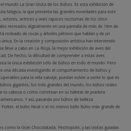
 el mundo La Gran Gruta de los Búhos. Es esta exhibición de
Gruta Mágica, la que presenta las grandes novedades para este
, actores, actrices y aves rapaces nocturnas de los cinco
ales recreados digitalmente en una pantalla de más de 16m de
está rodeado de rocas y árboles pétreos que hablan y de un
única. En la creación y composición artística han intervenido
 lleve a cabo en La Rioja, la mejor exhibición de aves del
tad. De hecho, la dificultad de comprender a estas aves
 sea la única exhibición sólo de búhos en todo el mundo. Pero
 de una década investigando el comportamiento de búhos y
uperables para la vida salvaje, puedan volver a sentir lo que es
búhos gigantes, los más grandes del mundo, los búhos reales
de tu cabeza o cómo corretean en su hábitat de pradera
mericanos. Y así, pasando por búhos de belleza
 Potter, el búho Nival o el no menos bello Búho más grande de
es como la Gran Chocolatada, Pinchopote, y las visitas guiadas