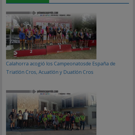
Calahorra acogió los Campeonatosde España de
Triatlón Cros, Acuatlón y Duatlón Cros