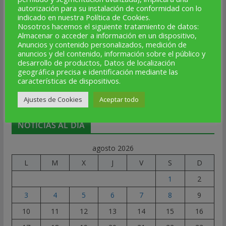
autorización para su instalación de conformidad con lo
ALTA NOTICIAS
indicado en nuestra Política de Cookies.
Nosotros hacemos el siguiente tratamiento de datos:
Almacenar o acceder a información en un dispositivo,
SÍGUENOS
Anuncios y contenido personalizados, medición de
anuncios y del contenido, información sobre el público y
Facebook
Instagram
Telegram
X
YouTube
Correo electrónico
desarrollo de productos, Datos de localización
geográfica precisa e identificación mediante las
características de dispositivos.
★
Ajustes de Cookies
Aceptar todo
NOTICIAS AL DÍA
agosto 2026
L
M
X
J
V
S
D
1
2
3
4
5
6
7
8
9
10
11
12
13
14
15
16