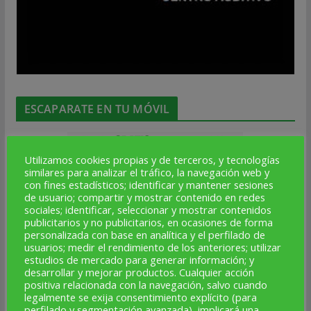
ESCAPARATE EN TU MÓVIL
Utilizamos cookies propias y de terceros, y tecnologías
similares para analizar el tráfico, la navegación web y
con fines estadísticos; identificar y mantener sesiones
de usuario; compartir y mostrar contenido en redes
sociales; identificar, seleccionar y mostrar contenidos
publicitarios y no publicitarios, en ocasiones de forma
personalizada con base en analítica y el perfilado de
usuarios; medir el rendimiento de los anteriores; utilizar
estudios de mercado para generar información; y
desarrollar y mejorar productos. Cualquier acción
positiva relacionada con la navegación, salvo cuando
legalmente se exija consentimiento explícito (para
perfilado y segmentación avanzada), implicará una