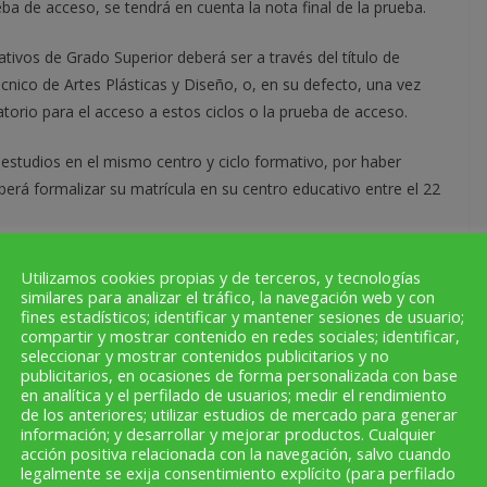
 de acceso, se tendrá en cuenta la nota final de la prueba.
ativos de Grado Superior deberá ser a través del título de
nico de Artes Plásticas y Diseño, o, en su defecto, una vez
torio para el acceso a estos ciclos o la prueba de acceso.
studios en el mismo centro y ciclo formativo, por haber
rá formalizar su matrícula en su centro educativo entre el 22
Utilizamos cookies propias y de terceros, y tecnologías
similares para analizar el tráfico, la navegación web y con
fines estadísticos; identificar y mantener sesiones de usuario;
esentación de impreso de solicitud y documentación requerida.
compartir y mostrar contenido en redes sociales; identificar,
seleccionar y mostrar contenidos publicitarios y no
e solicitudes y peticiones registradas, baremación, número
publicitarios, en ocasiones de forma personalizada con base
icitud.
en analítica y el perfilado de usuarios; medir el rendimiento
de los anteriores; utilizar estudios de mercado para generar
información; y desarrollar y mejorar productos. Cualquier
eticiones registradas, baremación y estado de solicitudes.
acción positiva relacionada con la navegación, salvo cuando
legalmente se exija consentimiento explícito (para perfilado