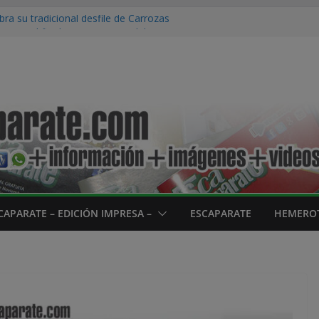
ra su tradicional desfile de Carrozas
 para el fin de semana en Calahorra
e las proyecciones del Festival Cort…EN!
a
ncón de Soto iniciará su campaña de pera
ves 20 de agosto
verano del programa envejecimiento activo
su fin con más de 100 participantes
CAPARATE – EDICIÓN IMPRESA –
ESCAPARATE
HEMEROT