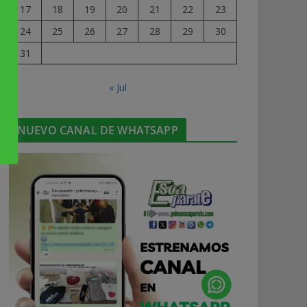
17
18
19
20
21
22
23
24
25
26
27
28
29
30
31
« Jul
NUEVO CANAL DE WHATSAPP