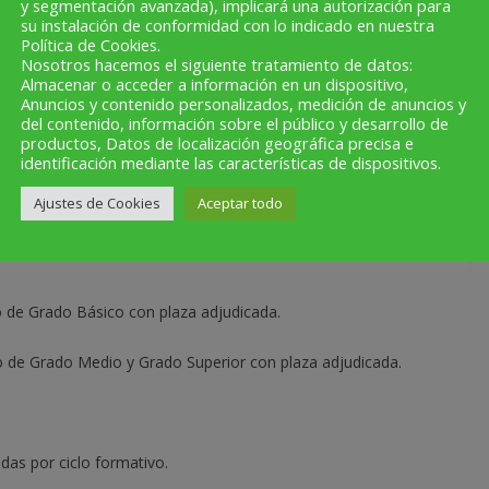
y segmentación avanzada), implicará una autorización para
desempate.
su instalación de conformidad con lo indicado en nuestra
Política de Cookies.
Nosotros hacemos el siguiente tratamiento de datos:
Almacenar o acceder a información en un dispositivo,
Anuncios y contenido personalizados, medición de anuncios y
de listas provisionales de personas admitidas, en listas de espera
del contenido, información sobre el público y desarrollo de
productos, Datos de localización geográfica precisa e
identificación mediante las características de dispositivos.
les de personas admitidas, en lista de espera y excluidas.
Ajustes de Cookies
Aceptar todo
listas definitivas de personas admitidas, en lista de espera y
o de Grado Básico con plaza adjudicada.
do de Grado Medio y Grado Superior con plaza adjudicada.
das por ciclo formativo.