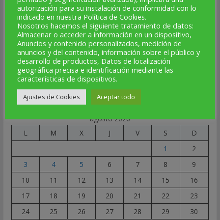
autorización para su instalación de conformidad con lo
SÍGUENOS
indicado en nuestra Política de Cookies.
Nosotros hacemos el siguiente tratamiento de datos:
Facebook
Instagram
Telegram
X
YouTube
Correo electrónico
Almacenar o acceder a información en un dispositivo,
Anuncios y contenido personalizados, medición de
anuncios y del contenido, información sobre el público y
desarrollo de productos, Datos de localización
★
geográfica precisa e identificación mediante las
características de dispositivos.
NOTICIAS AL DÍA
Ajustes de Cookies
Aceptar todo
agosto 2026
L
M
X
J
V
S
D
1
2
3
4
5
6
7
8
9
10
11
12
13
14
15
16
17
18
19
20
21
22
23
24
25
26
27
28
29
30