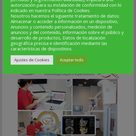
Guarda mi nombre, correo electrónico y web en este
autorización para su instalación de conformidad con lo
indicado en nuestra Política de Cookies.
navegador para la próxima vez que comente.
Nosotros hacemos el siguiente tratamiento de datos:
Almacenar o acceder a información en un dispositivo,
Anuncios y contenido personalizados, medición de
anuncios y del contenido, información sobre el público y
desarrollo de productos, Datos de localización
geográfica precisa e identificación mediante las
PUBLICIDAD
características de dispositivos.
Ajustes de Cookies
Aceptar todo