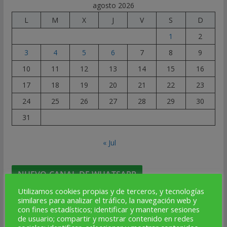
agosto 2026
L
M
X
J
V
S
D
1
2
3
4
5
6
7
8
9
10
11
12
13
14
15
16
17
18
19
20
21
22
23
24
25
26
27
28
29
30
31
« Jul
NUEVO CANAL DE WHATSAPP
Utilizamos cookies propias y de terceros, y tecnologías
similares para analizar el tráfico, la navegación web y
con fines estadísticos; identificar y mantener sesiones
de usuario; compartir y mostrar contenido en redes