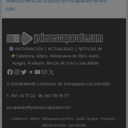
Nuestro vehículo a punto en Escaparate Alfaro
Julio
INFORMACIÓN | ACTUALIDAD | NOTICIAS de
Calahorra, Alfaro, Aldeanueva de Ebro, Autol,
Azagra, Pradejón, Rincón de Soto y San Adrián
Facebook
Instagram
Twitter
Telegram
YouTube
Correo electrónico
X
©
ESCAPARATE
C/Bebricio 38, Entreplanta CALAHORRA
T. 941 14 77 22 · W. 667 78 79 77
escaparate@yoleoescaparate.com
Calahorra · Alfaro · Aldeanueva de Ebro · Autol · Azagra · Pradejón ·
Rincón de Soto · San Adrián