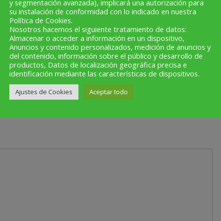
y segmentación avanzada), implicará una autorización para
cognitivas
su instalación de conformidad con lo indicado en nuestra
Política de Cookies.
Nosotros hacemos el siguiente tratamiento de datos:
20 de febrero de 2023
Almacenar o acceder a información en un dispositivo,
Anuncios y contenido personalizados, medición de anuncios y
del contenido, información sobre el público y desarrollo de
productos, Datos de localización geográfica precisa e
identificación mediante las características de dispositivos.
Ajustes de Cookies
Aceptar todo
licada.
Los campos obligatorios están marcados con
*