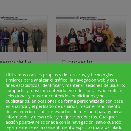
bierno de La
El proyecto
adquiere el
“Calahorra de todos
Utilizamos cookies propias y de terceros, y tecnologías
no del
y para todos”,
similares para analizar el tráfico, la navegación web y con
nco en
desarrollado por un
fines estadísticos; identificar y mantener sesiones de usuario;
compartir y mostrar contenido en redes sociales; identificar,
orra para
grupo de alumnos de
seleccionar y mostrar contenidos publicitarios y no
r la gestión y
Teresianas mejorará
publicitarios, en ocasiones de forma personalizada con base
en analítica y el perfilado de usuarios; medir el rendimiento
rvación de esta
la comunicación y
de los anteriores; utilizar estudios de mercado para generar
atural Singular
accesibilidad de
información; y desarrollar y mejorar productos. Cualquier
personas con
acción positiva relacionada con la navegación, salvo cuando
legalmente se exija consentimiento explícito (para perfilado
ebrero de 2023
dificultades