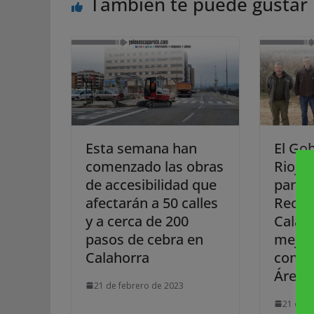
También te puede gustar
Esta semana han
El Go
comenzado las obras
Rioja 
de accesibilidad que
panta
afectarán a 50 calles
Recue
y a cerca de 200
Calah
pasos de cebra en
mejora
Calahorra
conse
Área N
21 de febrero de 2023
21 de f