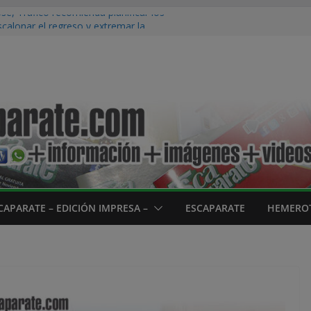
se, Tráfico recomienda planificar los
calonar el regreso y extremar la
te
tínez Sota representa a La Rioja en París
ipal ‘Pedro Gutiérrez’ ha donado más de
de lectura estival del C.D.M. ‘La Planilla’
irar directamente al eclipse solar sin
da puede provocar lesiones irreversibles
enzan las terceras Fiestas de la Juventud
CAPARATE – EDICIÓN IMPRESA –
ESCAPARATE
HEMEROT