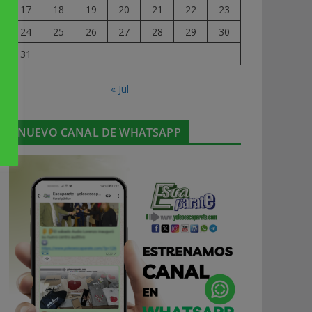
17
18
19
20
21
22
23
24
25
26
27
28
29
30
31
« Jul
NUEVO CANAL DE WHATSAPP