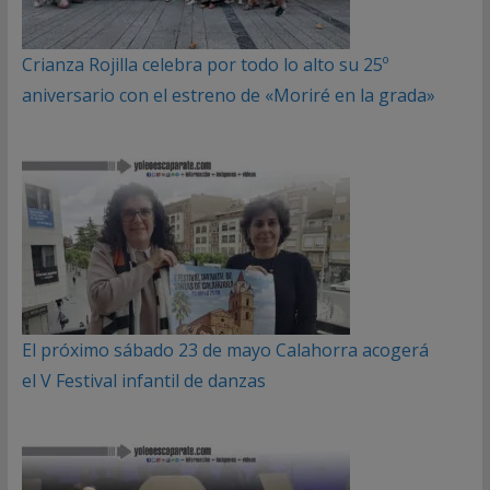
Crianza Rojilla celebra por todo lo alto su 25º
aniversario con el estreno de «Moriré en la grada»
El próximo sábado 23 de mayo Calahorra acogerá
el V Festival infantil de danzas