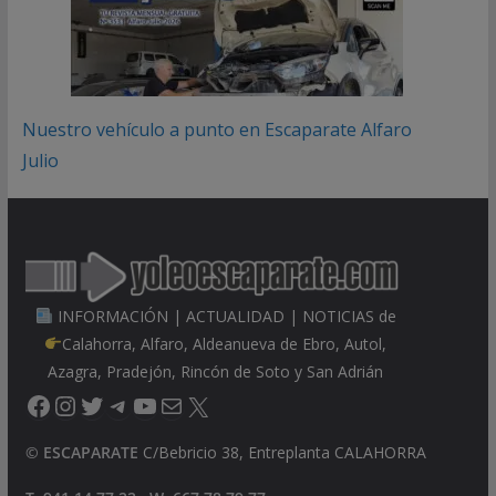
Nuestro vehículo a punto en Escaparate Alfaro
Julio
INFORMACIÓN | ACTUALIDAD | NOTICIAS de
Calahorra, Alfaro, Aldeanueva de Ebro, Autol,
Azagra, Pradejón, Rincón de Soto y San Adrián
Facebook
Instagram
Twitter
Telegram
YouTube
Correo electrónico
X
©
ESCAPARATE
C/Bebricio 38, Entreplanta CALAHORRA