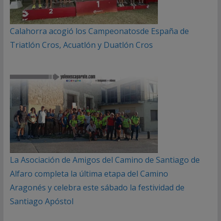
Calahorra acogió los Campeonatosde España de
Triatlón Cros, Acuatlón y Duatlón Cros
La Asociación de Amigos del Camino de Santiago de
Alfaro completa la última etapa del Camino
Aragonés y celebra este sábado la festividad de
Santiago Apóstol