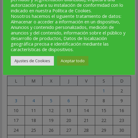
autorización para su instalación de conformidad con lo
SÍGUENOS
indicado en nuestra Política de Cookies.
Nosotros hacemos el siguiente tratamiento de datos:
Facebook
Instagram
Telegram
X
YouTube
Correo electrónico
Almacenar o acceder a información en un dispositivo,
Anuncios y contenido personalizados, medición de
anuncios y del contenido, información sobre el público y
desarrollo de productos, Datos de localización
★
geográfica precisa e identificación mediante las
características de dispositivos.
NOTICIAS AL DÍA
Ajustes de Cookies
Aceptar todo
agosto 2026
L
M
X
J
V
S
D
1
2
3
4
5
6
7
8
9
10
11
12
13
14
15
16
17
18
19
20
21
22
23
24
25
26
27
28
29
30