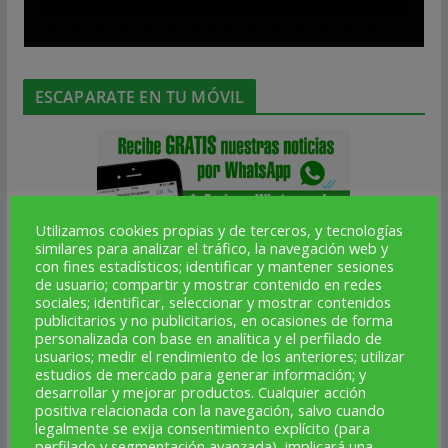
ESCAPARATE EN TU MÓVIL
Utilizamos cookies propias y de terceros, y tecnologías
similares para analizar el tráfico, la navegación web y
con fines estadísticos; identificar y mantener sesiones
de usuario; compartir y mostrar contenido en redes
sociales; identificar, seleccionar y mostrar contenidos
publicitarios y no publicitarios, en ocasiones de forma
personalizada con base en analítica y el perfilado de
usuarios; medir el rendimiento de los anteriores; utilizar
estudios de mercado para generar información; y
desarrollar y mejorar productos. Cualquier acción
positiva relacionada con la navegación, salvo cuando
ALTA NOTICIAS
legalmente se exija consentimiento explícito (para
perfilado y segmentación avanzada), implicará una