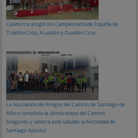
Calahorra acogió los Campeonatosde España de
Triatlón Cros, Acuatlón y Duatlón Cros
La Asociación de Amigos del Camino de Santiago de
Alfaro completa la última etapa del Camino
Aragonés y celebra este sábado la festividad de
Santiago Apóstol