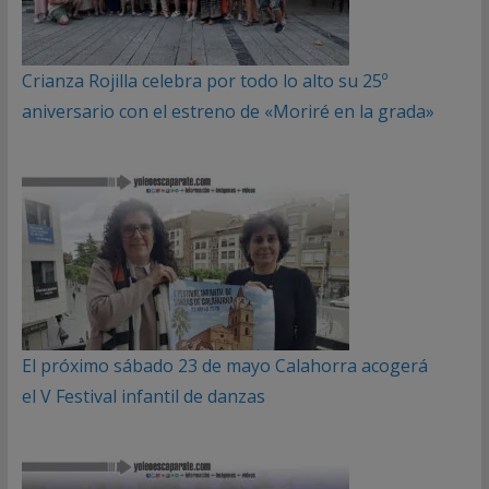
Crianza Rojilla celebra por todo lo alto su 25º
aniversario con el estreno de «Moriré en la grada»
El próximo sábado 23 de mayo Calahorra acogerá
el V Festival infantil de danzas