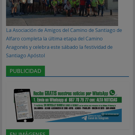
La Asociación de Amigos del Camino de Santiago de
Alfaro completa la última etapa del Camino
Aragonés y celebra este sábado la festividad de
Santiago Apóstol
PUBLICIDAD
EN IMÁGENES