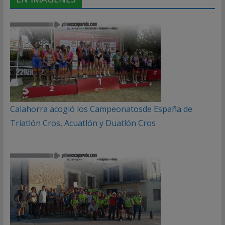
Calahorra acogió los Campeonatosde España de
Triatlón Cros, Acuatlón y Duatlón Cros