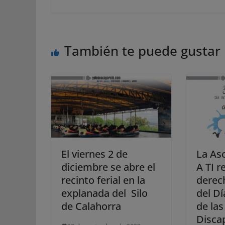
También te puede gustar
El viernes 2 de
La As
diciembre se abre el
A TI r
recinto ferial en la
derec
explanada del Silo
del Dí
de Calahorra
de la
Disca