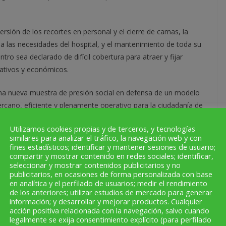
versión de los recortes en personal y el cierre de camas, la
 las necesidades del hospital, y el mantenimiento de toda su
tro sea declarado de difícil cobertura para atraer y fijar
mativos y económicos.
na nueva muestra de presión social en defensa de un modelo
ercano, eficiente y plenamente operativo para la ciudadanía de
Utilizamos cookies propias y de terceros, y tecnologías
similares para analizar el tráfico, la navegación web y con
fines estadísticos; identificar y mantener sesiones de usuario;
compartir y mostrar contenido en redes sociales; identificar,
a
Alfaro celebra el Día Mundial de las Aves
seleccionar y mostrar contenidos publicitarios y no
ector
Migratorias con una ‘Mini ruta interpretativa: un
publicitarios, en ocasiones de forma personalizada con base
en analítica y el perfilado de usuarios; medir el rendimiento
paseo entre cigüeñas’
de los anteriores; utilizar estudios de mercado para generar
información; y desarrollar y mejorar productos. Cualquier
acción positiva relacionada con la navegación, salvo cuando
legalmente se exija consentimiento explícito (para perfilado