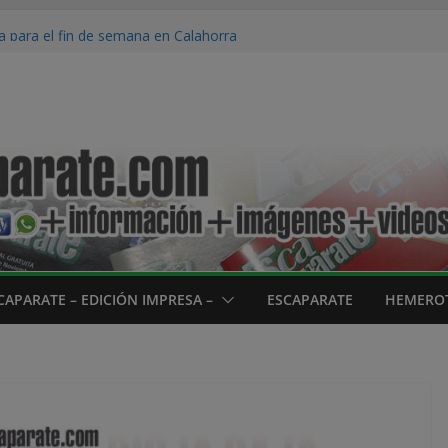
ra su tradicional desfile de Carrozas
 para el fin de semana en Calahorra
e las proyecciones del Festival Cort…EN!
a
ncón de Soto iniciará su campaña de pera
ves 20 de agosto
verano del programa envejecimiento activo
su fin con más de 100 participantes
CAPARATE – EDICIÓN IMPRESA –
ESCAPARATE
HEMEROT