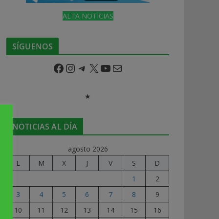
ALTA NOTICIAS
SÍGUENOS
Facebook
Instagram
Telegram
X
YouTube
Correo electrónico
★
NOTICIAS AL DÍA
agosto 2026
L
M
X
J
V
S
D
1
2
3
4
5
6
7
8
9
10
11
12
13
14
15
16