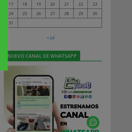
17
18
19
20
21
22
23
24
25
26
27
28
29
30
31
« Jul
NUEVO CANAL DE WHATSAPP