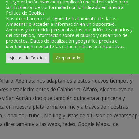
y segmentación avanzada), implicará una autorización para
su instalación de conformidad con lo indicado en nuestra
Política de Cookies.
Nosotros hacemos el siguiente tratamiento de datos:
Almacenar o acceder a información en un dispositivo,
Anuncios y contenido personalizados, medición de anuncios y
del contenido, información sobre el público y desarrollo de
productos, Datos de localización geográfica precisa e
ratuita que en esencia informa de todos aquellos temas que
identificación mediante las características de dispositivos.
 localidades de la zona (Calahorra, Alfaro, Aldeanueva de
Ajustes de Cookies
Aceptar todo
ra, San Adrián). Actualmente cuenta con dos ediciones:
 -cada quince días en el caso de la edición de Calahorra y
n Alfaro. Además, nos adaptamos a estos nuevos tiempos y
ores establecimientos de Calahorra, Alfaro, Aldeanueva de
o y San Adrián sino que también quincena a quincena y
ca en nuestra plataforma on line y a través de nuestras
m, Canal You tube-, Mailing y listas de difusión de WhatsApp
directamente a las webs, redes, Google Maps... de