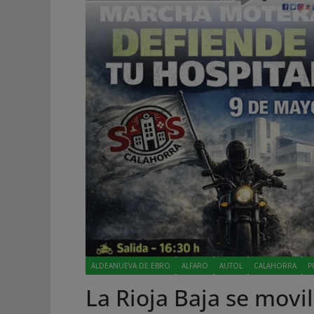
ALDEANUEVA DE EBRO
ALFARO
AUTOL
CALAHORRA
P
La Rioja Baja se movi