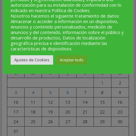
SÍGUENOS
autorización para su instalación de conformidad con lo
indicado en nuestra Política de Cookies.
Facebook
Instagram
Telegram
X
YouTube
Correo electrónico
Nosotros hacemos el siguiente tratamiento de datos:
Almacenar o acceder a información en un dispositivo,
Anuncios y contenido personalizados, medición de
★
anuncios y del contenido, información sobre el público y
desarrollo de productos, Datos de localización
geográfica precisa e identificación mediante las
características de dispositivos.
NOTICIAS AL DÍA
Ajustes de Cookies
Aceptar todo
agosto 2026
L
M
X
J
V
S
D
1
2
3
4
5
6
7
8
9
10
11
12
13
14
15
16
17
18
19
20
21
22
23
24
25
26
27
28
29
30
31