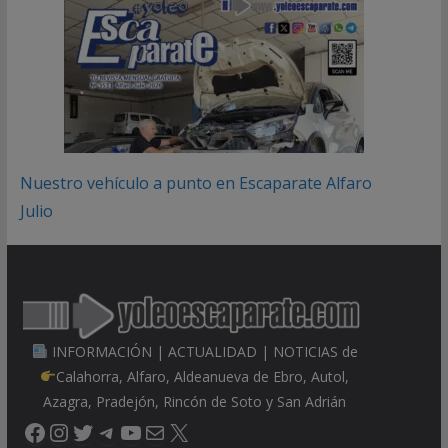
Nuestro vehículo a punto en Escaparate Alfaro
Julio
INFORMACIÓN | ACTUALIDAD | NOTICIAS de
Calahorra, Alfaro, Aldeanueva de Ebro, Autol,
Azagra, Pradejón, Rincón de Soto y San Adrián
Facebook
Instagram
Twitter
Telegram
YouTube
Correo electrónico
X