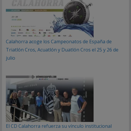
Calahorra acoge los Campeonatos de España de
Triatlón Cros, Acuatlón y Duatlón Cros el 25 y 26 de
julio
El CD Calahorra refuerza su vínculo institucional