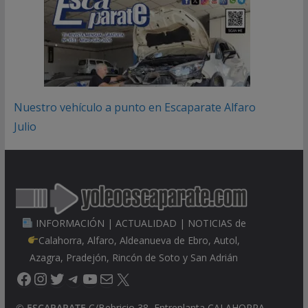
Nuestro vehículo a punto en Escaparate Alfaro
Julio
INFORMACIÓN | ACTUALIDAD | NOTICIAS de
Calahorra, Alfaro, Aldeanueva de Ebro, Autol,
Azagra, Pradejón, Rincón de Soto y San Adrián
Facebook
Instagram
Twitter
Telegram
YouTube
Correo electrónico
X
©
ESCAPARATE
C/Bebricio 38, Entreplanta CALAHORRA