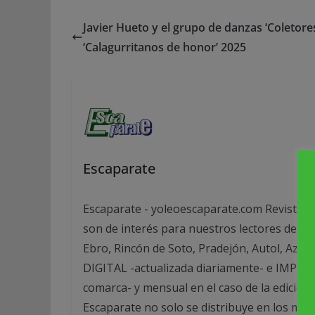
Javier Hueto y el grupo de danzas ‘Coletores
‘Calagurritanos de honor’ 2025
Escaparate
Escaparate - yoleoescaparate.com Revista g
son de interés para nuestros lectores de las
Ebro, Rincón de Soto, Pradejón, Autol, Azag
DIGITAL -actualizada diariamente- e IMPRESA
comarca- y mensual en el caso de la edició
Escaparate no solo se distribuye en los mej