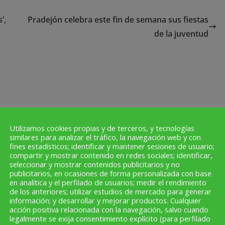
’,
Pradejón celebra este fin de semana sus fiestas
de la juventud
Utilizamos cookies propias y de terceros, y tecnologías
similares para analizar el tráfico, la navegación web y con
fines estadísticos; identificar y mantener sesiones de usuario;
ratuita que en esencia informa de todos aquellos temas que
compartir y mostrar contenido en redes sociales; identificar,
 localidades de la zona (Calahorra, Alfaro, Aldeanueva de
seleccionar y mostrar contenidos publicitarios y no
publicitarios, en ocasiones de forma personalizada con base
ra, San Adrián). Actualmente cuenta con dos ediciones:
en analítica y el perfilado de usuarios; medir el rendimiento
 -cada quince días en el caso de la edición de Calahorra y
de los anteriores; utilizar estudios de mercado para generar
información; y desarrollar y mejorar productos. Cualquier
n Alfaro. Además, nos adaptamos a estos nuevos tiempos y
acción positiva relacionada con la navegación, salvo cuando
legalmente se exija consentimiento explícito (para perfilado
ores establecimientos de Calahorra, Alfaro, Aldeanueva de