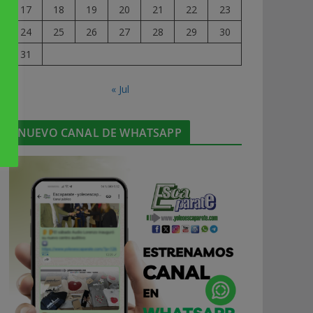
17
18
19
20
21
22
23
24
25
26
27
28
29
30
31
« Jul
NUEVO CANAL DE WHATSAPP