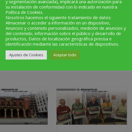
y segmentación avanzada), implicará una autorización para
o y San Adrián sino que también quincena a quincena y
su instalación de conformidad con lo indicado en nuestra
Política de Cookies.
ca en nuestra plataforma on line y a través de nuestras
Nosotros hacemos el siguiente tratamiento de datos:
m, Canal You tube-, Mailing y listas de difusión de WhatsApp
Almacenar o acceder a información en un dispositivo,
Anuncios y contenido personalizados, medición de anuncios y
directamente a las webs, redes, Google Maps... de
del contenido, información sobre el público y desarrollo de
productos, Datos de localización geográfica precisa e
identificación mediante las características de dispositivos.
Ajustes de Cookies
Aceptar todo