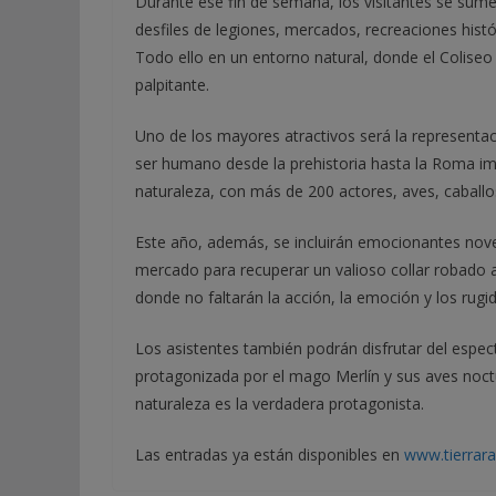
Durante ese fin de semana, los visitantes se sume
desfiles de legiones, mercados, recreaciones hist
Todo ello en un entorno natural, donde el Coliseo
palpitante.
Uno de los mayores atractivos será la representa
ser humano desde la prehistoria hasta la Roma imp
naturaleza, con más de 200 actores, aves, caballo
Este año, además, se incluirán emocionantes noved
mercado para recuperar un valioso collar robado
donde no faltarán la acción, la emoción y los rugi
Los asistentes también podrán disfrutar del espe
protagonizada por el mago Merlín y sus aves noct
naturaleza es la verdadera protagonista.
Las entradas ya están disponibles en
www.tierrar