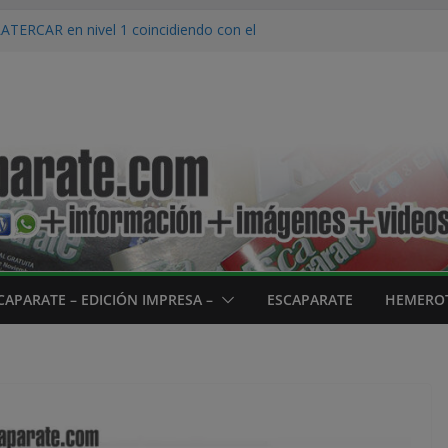
PLATERCAR en nivel 1 coincidiendo con el
2 de agosto
ra su tradicional desfile de Carrozas
 para el fin de semana en Calahorra
e las proyecciones del Festival Cort…EN!
a
ncón de Soto iniciará su campaña de pera
ves 20 de agosto
CAPARATE – EDICIÓN IMPRESA –
ESCAPARATE
HEMEROT