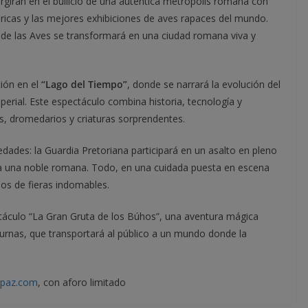
rgirán en el bullicio de una auténtica metrópolis romana con
óricas y las mejores exhibiciones de aves rapaces del mundo.
 de las Aves se transformará en una ciudad romana viva y
ción en el
“Lago del Tiempo”
, donde se narrará la evolución del
erial. Este espectáculo combina historia, tecnología y
s, dromedarios y criaturas sorprendentes.
ades: la Guardia Pretoriana participará en un asalto en pleno
 a una noble romana. Todo, en una cuidada puesta en escena
dos de fieras indomables.
ctáculo “La Gran Gruta de los Búhos”, una aventura mágica
urnas, que transportará al público a un mundo donde la
apaz.com
, con aforo limitado