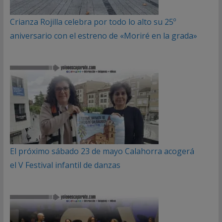
Crianza Rojilla celebra por todo lo alto su 25º
aniversario con el estreno de «Moriré en la grada»
El próximo sábado 23 de mayo Calahorra acogerá
el V Festival infantil de danzas