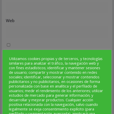
Web
Guarda mi nombre, correo electrónico y web en este
Utilizamos cookies propias y de terceros, y tecnologías
navegador para la próxima vez que comente.
similares para analizar el tráfico, la navegación web y
con fines estadísticos; identificar y mantener sesiones
de usuario; compartir y mostrar contenido en redes
sociales; identificar, seleccionar y mostrar contenidos
publicitarios y no publicitarios, en ocasiones de forma
personalizada con base en analítica y el perfilado de
PUBLICIDAD
usuarios; medir el rendimiento de los anteriores; utilizar
estudios de mercado para generar información; y
desarrollar y mejorar productos. Cualquier acción
positiva relacionada con la navegación, salvo cuando
legalmente se exija consentimiento explícito (para
perfilado y segmentación avanzada), implicará una