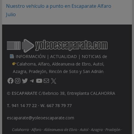
Nuestro vehículo a punto en Escaparate Alfaro
Julio
INFORMACIÓN | ACTUALIDAD | NOTICIAS de
Calahorra, Alfaro, Aldeanueva de Ebro, Autol,
Azagra, Pradejón, Rincón de Soto y San Adrián
Facebook
Instagram
Twitter
Telegram
YouTube
Correo electrónico
X
©
ESCAPARATE
C/Bebricio 38, Entreplanta CALAHORRA
T. 941 14 77 22 · W. 667 78 79 77
escaparate@yoleoescaparate.com
Calahorra · Alfaro · Aldeanueva de Ebro · Autol · Azagra · Pradejón ·