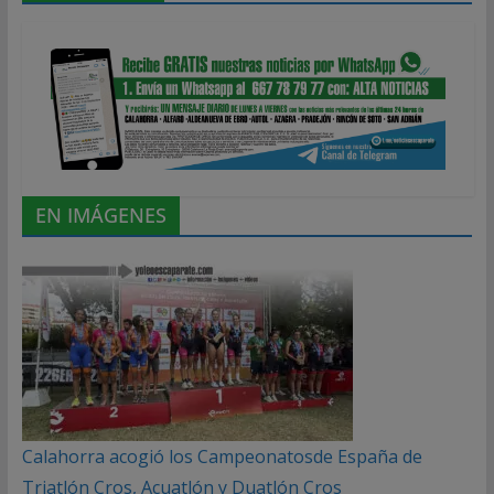
EN IMÁGENES
Calahorra acogió los Campeonatosde España de
Triatlón Cros, Acuatlón y Duatlón Cros