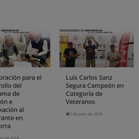
oración para el
Luis Carlos Sanz
ollo del
Segura Campeón en
ama de
Categoría de
ión e
Veteranos
mación al
5 de junio de 2024
rante en
orra
nio de 2024