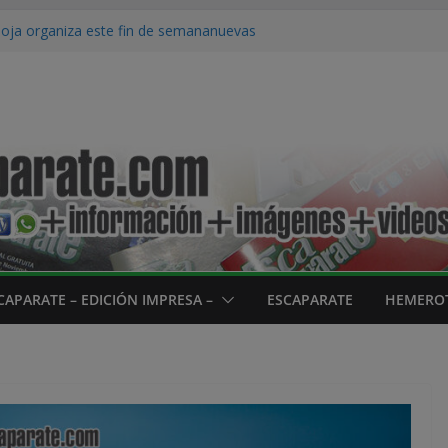
ioja organiza este fin de semananuevas
a La Rioja’ en Cebollera, los Sotos de
de la Biosfera
irar directamente al eclipse solar sin
da puede provocar lesiones irreversibles
enzan las terceras Fiestas de la Juventud
ve sus fiestas
os horas dan comienzo las fietas de
CAPARATE – EDICIÓN IMPRESA –
ESCAPARATE
HEMEROT