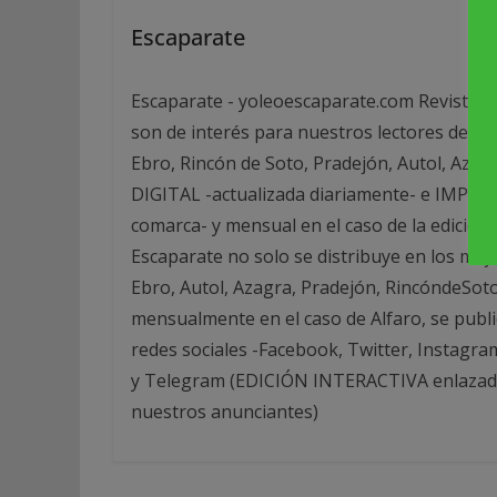
Escaparate
Escaparate - yoleoescaparate.com Revista g
son de interés para nuestros lectores de las
Ebro, Rincón de Soto, Pradejón, Autol, Azag
DIGITAL -actualizada diariamente- e IMPRESA
comarca- y mensual en el caso de la edició
Escaparate no solo se distribuye en los mej
Ebro, Autol, Azagra, Pradejón, RincóndeSot
mensualmente en el caso de Alfaro, se publi
redes sociales -Facebook, Twitter, Instagra
y Telegram (EDICIÓN INTERACTIVA enlazada 
nuestros anunciantes)