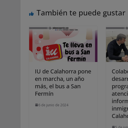
También te puede gustar
IU de Calahorra pone
Colab
en marcha, un año
desarr
más, el bus a San
progr
Fermín
atenc
infor
6 de junio de 2024
inmig
Calah
5 de ju