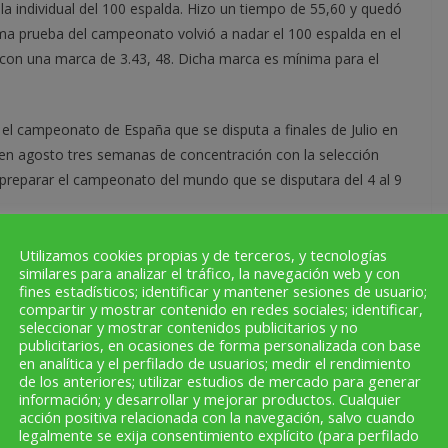
la individual del 100 espalda. Hizo un tiempo de 55,60 y quedó
ima prueba del campeonato volvió a nadar el 100 espalda en el
 con una marca de 3.43, 48. Dicha marca es mínima para el
l campeonato de España que se disputa a finales de Julio en
á en agosto tres semanas de concentración con la selección
preparar el campeonato del mundo que se disputara del 4 al 9
Utilizamos cookies propias y de terceros, y tecnologías
similares para analizar el tráfico, la navegación web y con
de la
Presentado el Torneo de futbol sala Pequeñín en
fines estadísticos; identificar y mantener sesiones de usuario;
la sede de la Peña el Sol de Calahorra
compartir y mostrar contenido en redes sociales; identificar,
seleccionar y mostrar contenidos publicitarios y no
publicitarios, en ocasiones de forma personalizada con base
en analítica y el perfilado de usuarios; medir el rendimiento
de los anteriores; utilizar estudios de mercado para generar
información; y desarrollar y mejorar productos. Cualquier
acción positiva relacionada con la navegación, salvo cuando
legalmente se exija consentimiento explícito (para perfilado