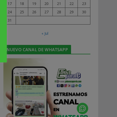
17
18
19
20
21
22
23
24
25
26
27
28
29
30
31
« Jul
NUEVO CANAL DE WHATSAPP