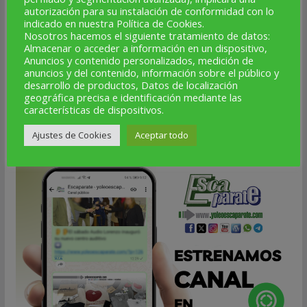
autorización para su instalación de conformidad con lo
24
25
26
27
28
29
30
indicado en nuestra Política de Cookies.
Nosotros hacemos el siguiente tratamiento de datos:
31
Almacenar o acceder a información en un dispositivo,
Anuncios y contenido personalizados, medición de
anuncios y del contenido, información sobre el público y
« Jul
desarrollo de productos, Datos de localización
geográfica precisa e identificación mediante las
características de dispositivos.
NUEVO CANAL DE WHATSAPP
Ajustes de Cookies
Aceptar todo