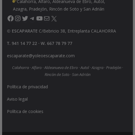
Calahorra, Alfaro, Aldeanueva de Ebro, Autol,
Azagra, Pradejón, Rincón de Soto y San Adrián
Facebook
Instagram
Twitter
Telegram
YouTube
Correo electrónico
X
©
ESCAPARATE
C/Bebricio 38, Entreplanta CALAHORRA
T. 941 14 77 22 · W. 667 78 79 77
escaparate@yoleoescaparate.com
Calahorra · Alfaro · Aldeanueva de Ebro · Autol · Azagra · Pradejón ·
Rincón de Soto · San Adrián
Política de privacidad
Aviso legal
Política de cookies